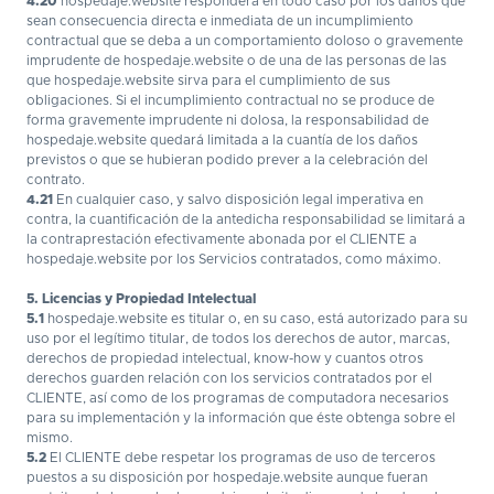
4.20
hospedaje.website responderá en todo caso por los daños que
sean consecuencia directa e inmediata de un incumplimiento
contractual que se deba a un comportamiento doloso o gravemente
imprudente de hospedaje.website o de una de las personas de las
que hospedaje.website sirva para el cumplimiento de sus
obligaciones. Si el incumplimiento contractual no se produce de
forma gravemente imprudente ni dolosa, la responsabilidad de
hospedaje.website quedará limitada a la cuantía de los daños
previstos o que se hubieran podido prever a la celebración del
contrato.
4.21
En cualquier caso, y salvo disposición legal imperativa en
contra, la cuantificación de la antedicha responsabilidad se limitará a
la contraprestación efectivamente abonada por el CLIENTE a
hospedaje.website por los Servicios contratados, como máximo.
5. Licencias y Propiedad Intelectual
5.1
hospedaje.website es titular o, en su caso, está autorizado para su
uso por el legítimo titular, de todos los derechos de autor, marcas,
derechos de propiedad intelectual, know-how y cuantos otros
derechos guarden relación con los servicios contratados por el
CLIENTE, así como de los programas de computadora necesarios
para su implementación y la información que éste obtenga sobre el
mismo.
5.2
El CLIENTE debe respetar los programas de uso de terceros
puestos a su disposición por hospedaje.website aunque fueran