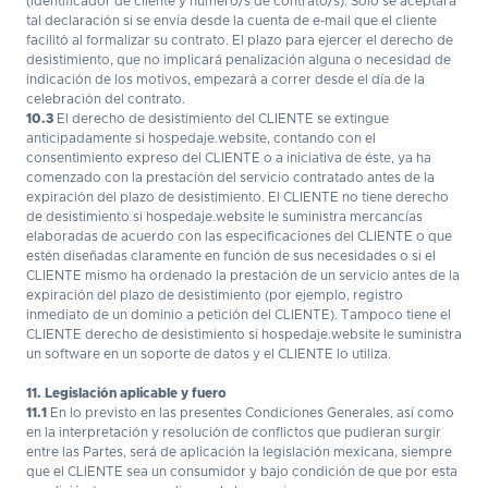
(identificador de cliente y número/s de contrato/s). Sólo se aceptará
tal declaración si se envía desde la cuenta de e-mail que el cliente
facilitó al formalizar su contrato. El plazo para ejercer el derecho de
desistimiento, que no implicará penalización alguna o necesidad de
indicación de los motivos, empezará a correr desde el día de la
celebración del contrato.
10.3
El derecho de desistimiento del CLIENTE se extingue
anticipadamente si hospedaje.website, contando con el
consentimiento expreso del CLIENTE o a iniciativa de éste, ya ha
comenzado con la prestación del servicio contratado antes de la
expiración del plazo de desistimiento. El CLIENTE no tiene derecho
de desistimiento si hospedaje.website le suministra mercancías
elaboradas de acuerdo con las especificaciones del CLIENTE o que
estén diseñadas claramente en función de sus necesidades o si el
CLIENTE mismo ha ordenado la prestación de un servicio antes de la
expiración del plazo de desistimiento (por ejemplo, registro
inmediato de un dominio a petición del CLIENTE). Tampoco tiene el
CLIENTE derecho de desistimiento si hospedaje.website le suministra
un software en un soporte de datos y el CLIENTE lo utiliza.
11. Legislación aplicable y fuero
11.1
En lo previsto en las presentes Condiciones Generales, así como
en la interpretación y resolución de conflictos que pudieran surgir
entre las Partes, será de aplicación la legislación mexicana, siempre
que el CLIENTE sea un consumidor y bajo condición de que por esta