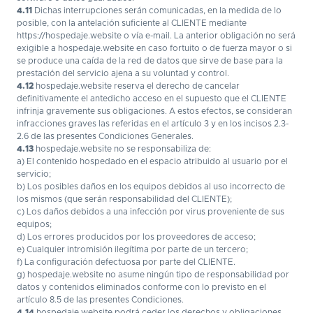
4.11
Dichas interrupciones serán comunicadas, en la medida de lo
posible, con la antelación suficiente al CLIENTE mediante
https://hospedaje.website o vía e-mail. La anterior obligación no será
exigible a hospedaje.website en caso fortuito o de fuerza mayor o si
se produce una caída de la red de datos que sirve de base para la
prestación del servicio ajena a su voluntad y control.
4.12
hospedaje.website reserva el derecho de cancelar
definitivamente el antedicho acceso en el supuesto que el CLIENTE
infrinja gravemente sus obligaciones. A estos efectos, se consideran
infracciones graves las referidas en el artículo 3 y en los incisos 2.3-
2.6 de las presentes Condiciones Generales.
4.13
hospedaje.website no se responsabiliza de:
a) El contenido hospedado en el espacio atribuido al usuario por el
servicio;
b) Los posibles daños en los equipos debidos al uso incorrecto de
los mismos (que serán responsabilidad del CLIENTE);
c) Los daños debidos a una infección por virus proveniente de sus
equipos;
d) Los errores producidos por los proveedores de acceso;
e) Cualquier intromisión ilegítima por parte de un tercero;
f) La configuración defectuosa por parte del CLIENTE.
g) hospedaje.website no asume ningún tipo de responsabilidad por
datos y contenidos eliminados conforme con lo previsto en el
artículo 8.5 de las presentes Condiciones.
4.14
hospedaje.website podrá ceder los derechos y obligaciones