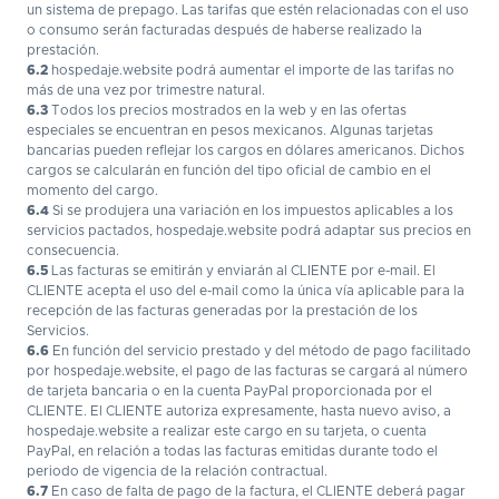
un sistema de prepago. Las tarifas que estén relacionadas con el uso
o consumo serán facturadas después de haberse realizado la
prestación.
6.2
hospedaje.website podrá aumentar el importe de las tarifas no
más de una vez por trimestre natural.
6.3
Todos los precios mostrados en la web y en las ofertas
especiales se encuentran en pesos mexicanos. Algunas tarjetas
bancarias pueden reflejar los cargos en dólares americanos. Dichos
cargos se calcularán en función del tipo oficial de cambio en el
momento del cargo.
6.4
Si se produjera una variación en los impuestos aplicables a los
servicios pactados, hospedaje.website podrá adaptar sus precios en
consecuencia.
6.5
Las facturas se emitirán y enviarán al CLIENTE por e-mail. El
CLIENTE acepta el uso del e-mail como la única vía aplicable para la
recepción de las facturas generadas por la prestación de los
Servicios.
6.6
En función del servicio prestado y del método de pago facilitado
por hospedaje.website, el pago de las facturas se cargará al número
de tarjeta bancaria o en la cuenta PayPal proporcionada por el
CLIENTE. El CLIENTE autoriza expresamente, hasta nuevo aviso, a
hospedaje.website a realizar este cargo en su tarjeta, o cuenta
PayPal, en relación a todas las facturas emitidas durante todo el
periodo de vigencia de la relación contractual.
6.7
En caso de falta de pago de la factura, el CLIENTE deberá pagar