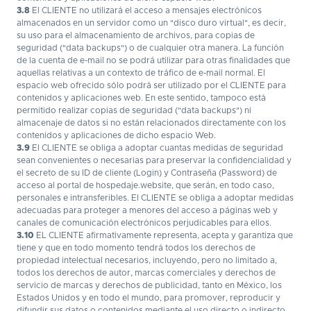
3.8
El CLIENTE no utilizará el acceso a mensajes electrónicos
almacenados en un servidor como un "disco duro virtual", es decir,
su uso para el almacenamiento de archivos, para copias de
seguridad ("data backups") o de cualquier otra manera. La función
de la cuenta de e-mail no se podrá utilizar para otras finalidades que
aquellas relativas a un contexto de tráfico de e-mail normal. El
espacio web ofrecido sólo podrá ser utilizado por el CLIENTE para
contenidos y aplicaciones web. En este sentido, tampoco está
permitido realizar copias de seguridad ("data backups") ni
almacenaje de datos si no están relacionados directamente con los
contenidos y aplicaciones de dicho espacio Web.
3.9
El CLIENTE se obliga a adoptar cuantas medidas de seguridad
sean convenientes o necesarias para preservar la confidencialidad y
el secreto de su ID de cliente (Login) y Contraseña (Password) de
acceso al portal de hospedaje.website, que serán, en todo caso,
personales e intransferibles. El CLIENTE se obliga a adoptar medidas
adecuadas para proteger a menores del acceso a páginas web y
canales de comunicación electrónicos perjudicables para ellos.
3.10
EL CLIENTE afirmativamente representa, acepta y garantiza que
tiene y que en todo momento tendrá todos los derechos de
propiedad intelectual necesarios, incluyendo, pero no limitado a,
todos los derechos de autor, marcas comerciales y derechos de
servicio de marcas y derechos de publicidad, tanto en México, los
Estados Unidos y en todo el mundo, para promover, reproducir y
difundir sus datos o contenidos mediante el uso directo o indirecto