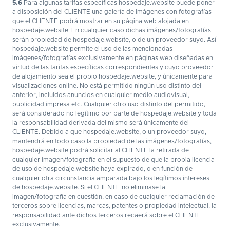
5.6
Para algunas tarifas específicas hospedaje.website puede poner
a disposición del CLIENTE una galería de imágenes con fotografías
que el CLIENTE podrá mostrar en su página web alojada en
hospedaje.website. En cualquier caso dichas imágenes/fotografías
serán propiedad de hospedaje.website, o de un proveedor suyo. Así
hospedaje.website permite el uso de las mencionadas
imágenes/fotografías exclusivamente en páginas web diseñadas en
virtud de las tarifas específicas correspondientes y cuyo proveedor
de alojamiento sea el propio hospedaje.website, y únicamente para
visualizaciones online. No está permitido ningún uso distinto del
anterior, incluidos anuncios en cualquier medio audiovisual,
publicidad impresa etc. Cualquier otro uso distinto del permitido,
será considerado no legítimo por parte de hospedaje.website y toda
la responsabilidad derivada del mismo será únicamente del
CLIENTE. Debido a que hospedaje.website, o un proveedor suyo,
mantendrá en todo caso la propiedad de las imágenes/fotografías,
hospedaje.website podrá solicitar al CLIENTE la retirada de
cualquier imagen/fotografía en el supuesto de que la propia licencia
de uso de hospedaje.website haya expirado, o en función de
cualquier otra circunstancia amparada bajo los legítimos intereses
de hospedaje.website. Si el CLIENTE no eliminase la
imagen/fotografía en cuestión, en caso de cualquier reclamación de
terceros sobre licencias, marcas, patentes o propiedad intelectual, la
responsabilidad ante dichos terceros recaerá sobre el CLIENTE
exclusivamente.