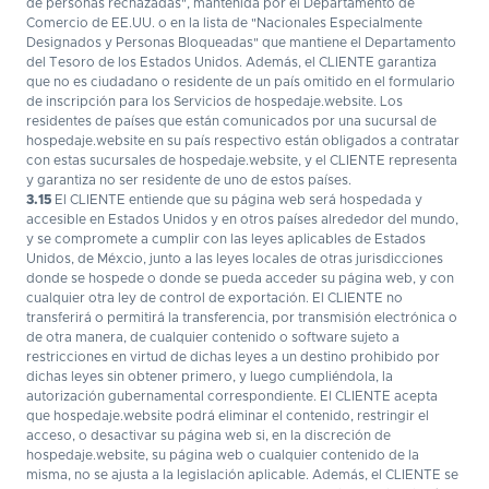
de personas rechazadas", mantenida por el Departamento de
Comercio de EE.UU. o en la lista de "Nacionales Especialmente
Designados y Personas Bloqueadas" que mantiene el Departamento
del Tesoro de los Estados Unidos. Además, el CLIENTE garantiza
que no es ciudadano o residente de un país omitido en el formulario
de inscripción para los Servicios de hospedaje.website. Los
residentes de países que están comunicados por una sucursal de
hospedaje.website en su país respectivo están obligados a contratar
con estas sucursales de hospedaje.website, y el CLIENTE representa
y garantiza no ser residente de uno de estos países.
3.15
El CLIENTE entiende que su página web será hospedada y
accesible en Estados Unidos y en otros países alrededor del mundo,
y se compromete a cumplir con las leyes aplicables de Estados
Unidos, de Méxcio, junto a las leyes locales de otras jurisdicciones
donde se hospede o donde se pueda acceder su página web, y con
cualquier otra ley de control de exportación. El CLIENTE no
transferirá o permitirá la transferencia, por transmisión electrónica o
de otra manera, de cualquier contenido o software sujeto a
restricciones en virtud de dichas leyes a un destino prohibido por
dichas leyes sin obtener primero, y luego cumpliéndola, la
autorización gubernamental correspondiente. El CLIENTE acepta
que hospedaje.website podrá eliminar el contenido, restringir el
acceso, o desactivar su página web si, en la discreción de
hospedaje.website, su página web o cualquier contenido de la
misma, no se ajusta a la legislación aplicable. Además, el CLIENTE se