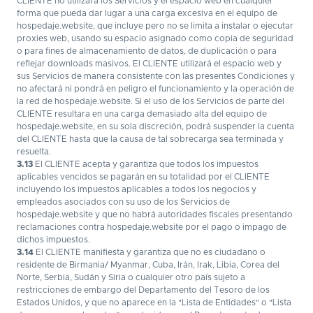
CLIENTE no utilizará los Servicios y el espacio web en cualquier
forma que pueda dar lugar a una carga excesiva en el equipo de
hospedaje.website, que incluye pero no se limita a instalar o ejecutar
proxies web, usando su espacio asignado como copia de seguridad
o para fines de almacenamiento de datos, de duplicación o para
reflejar downloads masivos. El CLIENTE utilizará el espacio web y
sus Servicios de manera consistente con las presentes Condiciones y
no afectará ni pondrá en peligro el funcionamiento y la operación de
la red de hospedaje.website. Si el uso de los Servicios de parte del
CLIENTE resultara en una carga demasiado alta del equipo de
hospedaje.website, en su sola discreción, podrá suspender la cuenta
del CLIENTE hasta que la causa de tal sobrecarga sea terminada y
resuelta.
3.13
El CLIENTE acepta y garantiza que todos los impuestos
aplicables vencidos se pagarán en su totalidad por el CLIENTE
incluyendo los impuestos aplicables a todos los negocios y
empleados asociados con su uso de los Servicios de
hospedaje.website y que no habrá autoridades fiscales presentando
reclamaciones contra hospedaje.website por el pago o impago de
dichos impuestos.
3.14
El CLIENTE manifiesta y garantiza que no es ciudadano o
residente de Birmania/ Myanmar, Cuba, Irán, Irak, Libia, Corea del
Norte, Serbia, Sudán y Siria o cualquier otro país sujeto a
restricciones de embargo del Departamento del Tesoro de los
Estados Unidos, y que no aparece en la "Lista de Entidades" o "Lista