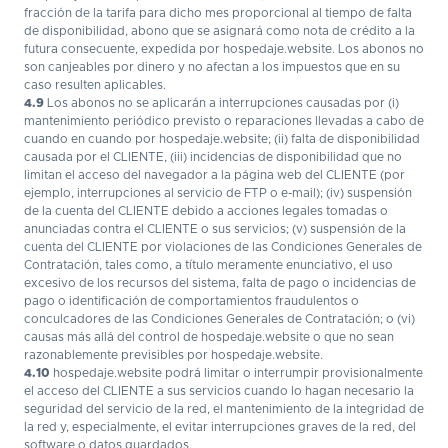
fracción de la tarifa para dicho mes proporcional al tiempo de falta
de disponibilidad, abono que se asignará como nota de crédito a la
futura consecuente, expedida por hospedaje.website. Los abonos no
son canjeables por dinero y no afectan a los impuestos que en su
caso resulten aplicables.
4.9
Los abonos no se aplicarán a interrupciones causadas por (i)
mantenimiento periódico previsto o reparaciones llevadas a cabo de
cuando en cuando por hospedaje.website; (ii) falta de disponibilidad
causada por el CLIENTE, (iii) incidencias de disponibilidad que no
limitan el acceso del navegador a la página web del CLIENTE (por
ejemplo, interrupciones al servicio de FTP o e-mail); (iv) suspensión
de la cuenta del CLIENTE debido a acciones legales tomadas o
anunciadas contra el CLIENTE o sus servicios; (v) suspensión de la
cuenta del CLIENTE por violaciones de las Condiciones Generales de
Contratación, tales como, a título meramente enunciativo, el uso
excesivo de los recursos del sistema, falta de pago o incidencias de
pago o identificación de comportamientos fraudulentos o
conculcadores de las Condiciones Generales de Contratación; o (vi)
causas más allá del control de hospedaje.website o que no sean
razonablemente previsibles por hospedaje.website.
4.10
hospedaje.website podrá limitar o interrumpir provisionalmente
el acceso del CLIENTE a sus servicios cuando lo hagan necesario la
seguridad del servicio de la red, el mantenimiento de la integridad de
la red y, especialmente, el evitar interrupciones graves de la red, del
software o datos guardados.