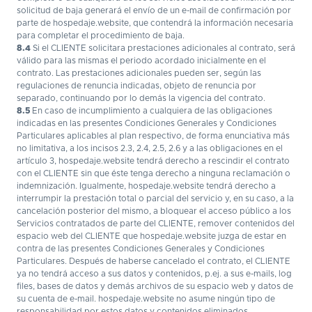
solicitud de baja generará el envío de un e-mail de confirmación por
parte de hospedaje.website, que contendrá la información necesaria
para completar el procedimiento de baja.
8.4
Si el CLIENTE solicitara prestaciones adicionales al contrato, será
válido para las mismas el periodo acordado inicialmente en el
contrato. Las prestaciones adicionales pueden ser, según las
regulaciones de renuncia indicadas, objeto de renuncia por
separado, continuando por lo demás la vigencia del contrato.
8.5
En caso de incumplimiento a cualquiera de las obligaciones
indicadas en las presentes Condiciones Generales y Condiciones
Particulares aplicables al plan respectivo, de forma enunciativa más
no limitativa, a los incisos 2.3, 2.4, 2.5, 2.6 y a las obligaciones en el
artículo 3, hospedaje.website tendrá derecho a rescindir el contrato
con el CLIENTE sin que éste tenga derecho a ninguna reclamación o
indemnización. Igualmente, hospedaje.website tendrá derecho a
interrumpir la prestación total o parcial del servicio y, en su caso, a la
cancelación posterior del mismo, a bloquear el acceso público a los
Servicios contratados de parte del CLIENTE, remover contenidos del
espacio web del CLIENTE que hospedaje.website juzga de estar en
contra de las presentes Condiciones Generales y Condiciones
Particulares. Después de haberse cancelado el contrato, el CLIENTE
ya no tendrá acceso a sus datos y contenidos, p.ej. a sus e-mails, log
files, bases de datos y demás archivos de su espacio web y datos de
su cuenta de e-mail. hospedaje.website no asume ningún tipo de
responsabilidad por estos datos y contenidos eliminados.