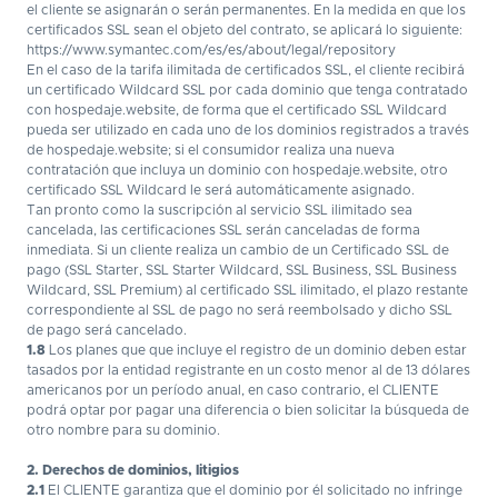
el cliente se asignarán o serán permanentes. En la medida en que los
certificados SSL sean el objeto del contrato, se aplicará lo siguiente:
https://www.symantec.com/es/es/about/legal/repository
En el caso de la tarifa ilimitada de certificados SSL, el cliente recibirá
un certificado Wildcard SSL por cada dominio que tenga contratado
con hospedaje.website, de forma que el certificado SSL Wildcard
pueda ser utilizado en cada uno de los dominios registrados a través
de hospedaje.website; si el consumidor realiza una nueva
contratación que incluya un dominio con hospedaje.website, otro
certificado SSL Wildcard le será automáticamente asignado.
Tan pronto como la suscripción al servicio SSL ilimitado sea
cancelada, las certificaciones SSL serán canceladas de forma
inmediata. Si un cliente realiza un cambio de un Certificado SSL de
pago (SSL Starter, SSL Starter Wildcard, SSL Business, SSL Business
Wildcard, SSL Premium) al certificado SSL ilimitado, el plazo restante
correspondiente al SSL de pago no será reembolsado y dicho SSL
de pago será cancelado.
1.8
Los planes que que incluye el registro de un dominio deben estar
tasados por la entidad registrante en un costo menor al de 13 dólares
americanos por un período anual, en caso contrario, el CLIENTE
podrá optar por pagar una diferencia o bien solicitar la búsqueda de
otro nombre para su dominio.
2. Derechos de dominios, litigios
2.1
El CLIENTE garantiza que el dominio por él solicitado no infringe